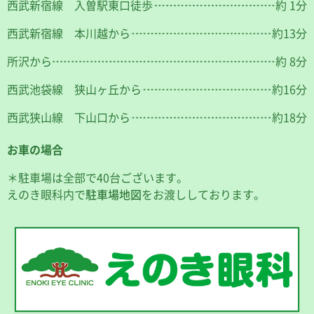
西武新宿線 入曽駅東口徒歩
約 1分
西武新宿線 本川越から
約13分
所沢から
約 8分
西武池袋線 狭山ヶ丘から
約16分
西武狭山線 下山口から
約18分
お車の場合
＊駐車場は全部で40台ございます。
えのき眼科内で
駐車場地図
をお渡ししております。