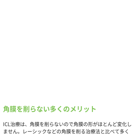
眼内コンタクトレンズ治療 アニメーション（日本語音声
幕付）
from
EVO ICL
on
Vimeo
.
角膜を削らない多くのメリット
ICL治療は、角膜を削らないので角膜の形がほとんど変化し
ません。レーシックなどの角膜を削る治療法と比べて多く