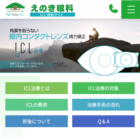
ICL治療とは
ICL治療の対象
ICLの費用
治療手術の流れ
術後について
Q & A